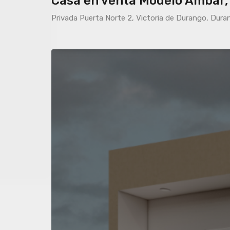
Casa en venta Modelo Ámbar,
Privada Puerta Norte 2, Victoria de Durango, Dura