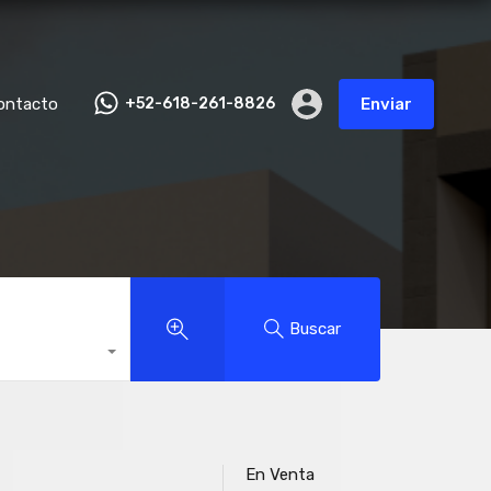
ontacto
+52-618-261-8826
Enviar
Buscar
En Venta