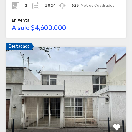
2
2024
625
Metros Cuadrados
En Venta
A solo $4,600,000
Destacado