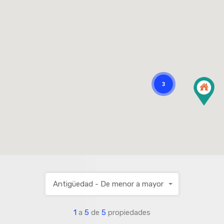
3
Antigüedad - De menor a mayor
1
a
5
de
5
propiedades