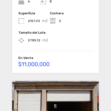
6
8
Superficie
Cochera
m2
2157.93
5
Tamaño del Lote
m2
2785.12
En Venta
$11,000,000