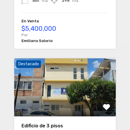
m2
m2
550
298
En Venta
$5,400,000
Por
Emiliano Solorio
Destacado
Edificio de 3 pisos