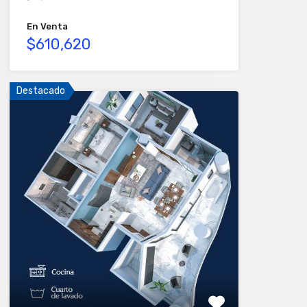
En Venta
$610,620
Destacado