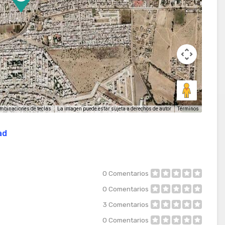
La imagen puede estar sujeta a derechos de autor
Términos
mbinaciones de teclas
ad
0
Comentarios
0
Comentarios
3
Comentarios
0
Comentarios