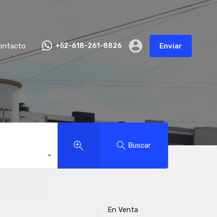
ontacto
+52-618-261-8826
Enviar
Buscar
En Venta