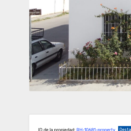
Previous
ID de la propiedad:
RH-10681-property
Dest