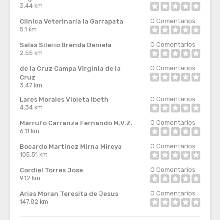
3.44 km
0
Comentarios
Clinica Veterinaria la Garrapata
5.1 km
0
Comentarios
Salas Silerio Brenda Daniela
2.55 km
0
Comentarios
de la Cruz Campa Virginia de la
Cruz
3.47 km
0
Comentarios
Lares Morales Violeta Ibeth
4.34 km
0
Comentarios
Marrufo Carranza Fernando M.V.Z.
6.11 km
0
Comentarios
Bocardo Martinez Mirna Mireya
105.51 km
0
Comentarios
Cordiel Torres Jose
9.12 km
0
Comentarios
Arias Moran Teresita de Jesus
147.82 km