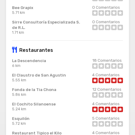
0
Comentarios
Bee Grapix
5.71 km
0
Comentarios
Sirre Consultoría Especializada S.
de R.L.
1.71 km
Restaurantes
18
Comentarios
La Descendencia
6 km
4
Comentarios
El Claustro de San Agustin
5.55 km
12
Comentarios
Fonda de la Tia Chona
5.86 km
4
Comentarios
El Cochito Silanoense
5.24 km
5
Comentarios
Esquilón
5.72 km
4
Comentarios
Restaurant Tipico el Kilo