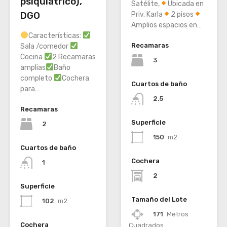
psiquiatríco),
Satélite,
Ubicada en
DGO
Priv. Karla
2 pisos
Amplios espacios en…
Características:
Recamaras
Sala /comedor
Cocina
2 Recamaras
3
amplias
Baño
completo
Cochera
Cuartos de baño
para…
2.5
Recamaras
Superficie
2
150
m2
Cuartos de baño
Cochera
1
2
Superficie
Tamaño del Lote
102
m2
171
Metros
Cochera
Cuadrados