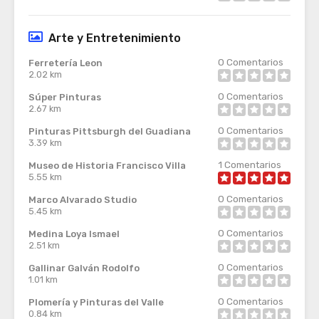
Arte y Entretenimiento
0
Comentarios
Ferretería Leon
2.02 km
0
Comentarios
Súper Pinturas
2.67 km
0
Comentarios
Pinturas Pittsburgh del Guadiana
3.39 km
1
Comentarios
Museo de Historia Francisco Villa
5.55 km
0
Comentarios
Marco Alvarado Studio
5.45 km
0
Comentarios
Medina Loya Ismael
2.51 km
0
Comentarios
Gallinar Galván Rodolfo
1.01 km
0
Comentarios
Plomería y Pinturas del Valle
0.84 km