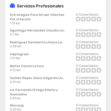
Servicios Profesionales
0
Comentarios
Estrategias Para Atraer Clientes
Por Internet
1.31 km
0
Comentarios
Aguiñaga Hernandez Claudio Lic.
5.7 km
0
Comentarios
Rodriguez Sarmiento Liliana Lic
3.38 km
0
Comentarios
Heptagram
7.01 km
0
Comentarios
Beltor Constructora
2.12 km
0
Comentarios
Guillen Reyes Jesus Edgardo Lic.
4.31 km
0
Comentarios
Lic Fernando Ortega Silerio y
Asociados
5.81 km
0
Comentarios
Microsip
5.43 km