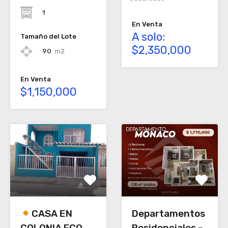
1
En Venta
A solo:
Tamaño del Lote
$2,350,000
90
m2
En Venta
$1,150,000
CASA EN
Departamentos
COLONIA FCO
Residenciales –