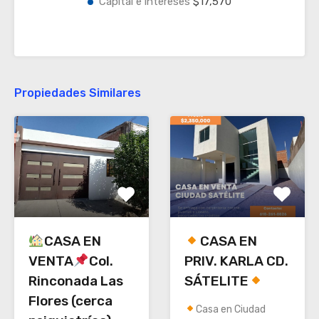
Capital e intereses
$17,570
Propiedades Similares
CASA EN
CASA EN
VENTA
Col.
PRIV. KARLA CD.
Rinconada Las
SÁTELITE
Flores (cerca
Casa en Ciudad