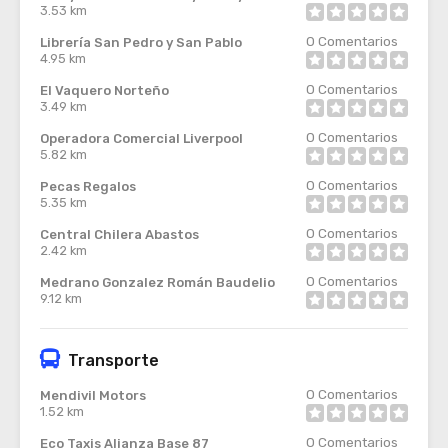
3.53 km
0
Comentarios
Librería San Pedro y San Pablo
4.95 km
0
Comentarios
El Vaquero Norteño
3.49 km
0
Comentarios
Operadora Comercial Liverpool
5.82 km
0
Comentarios
Pecas Regalos
5.35 km
0
Comentarios
Central Chilera Abastos
2.42 km
0
Comentarios
Medrano Gonzalez Román Baudelio
9.12 km
Transporte
0
Comentarios
Mendivil Motors
1.52 km
0
Comentarios
Eco Taxis Alianza Base 87