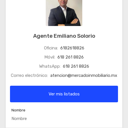
Agente Emiliano Solorio
Oficina:
6182618826
Móvil:
618 261 8826
WhatsApp:
618 261 8826
Correo electrónico:
atencion@mercadoinmobiliario.mx
Ver mis listados
Nombre