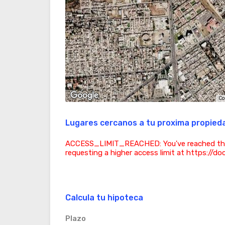
Co
Lugares cercanos a tu proxima propied
ACCESS_LIMIT_REACHED: You've reached the acc
requesting a higher access limit at https://d
Calcula tu hipoteca
Plazo