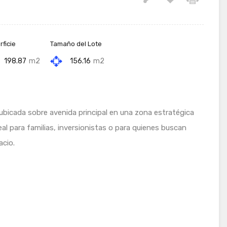
ficie
Tamaño del Lote
198.87
m2
156.16
m2
 ubicada sobre avenida principal en una zona estratégica
eal para familias, inversionistas o para quienes buscan
acio.