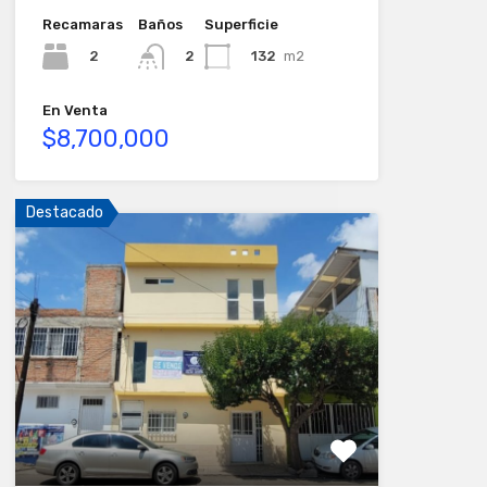
Recamaras
Baños
Superficie
2
132
m2
2
En Venta
$8,700,000
Destacado