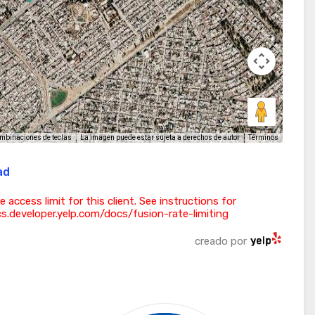
La imagen puede estar sujeta a derechos de autor
Términos
mbinaciones de teclas
ad
ess limit for this client. See instructions for
ocs.developer.yelp.com/docs/fusion-rate-limiting
creado por