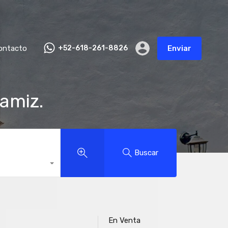
ontacto
+52-618-261-8826
Enviar
Gamiz.
Buscar
En Venta