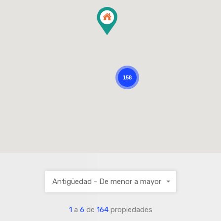
158
Antigüedad - De menor a mayor
1
a
6
de
164
propiedades