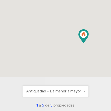
Antigüedad - De menor a mayor
1
a
5
de
5
propiedades