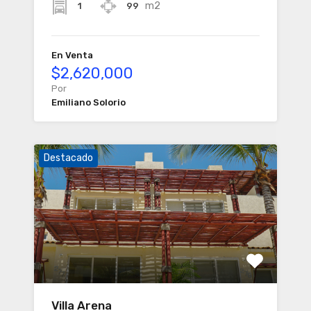
m2
1
99
En Venta
$2,620,000
Por
Emiliano Solorio
Destacado
Villa Arena