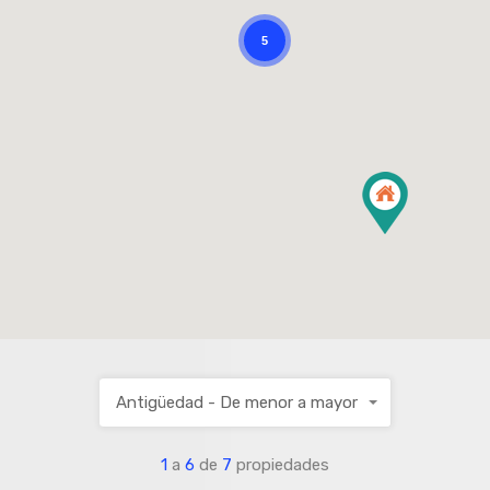
5
Antigüedad - De menor a mayor
1
a
6
de
7
propiedades