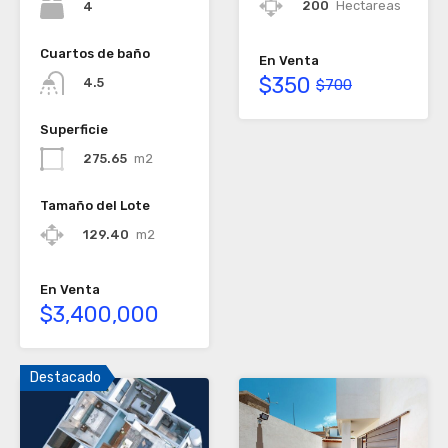
200
Hectareas
4
Cuartos de baño
En Venta
$350
4.5
$700
Superficie
275.65
m2
Tamaño del Lote
129.40
m2
En Venta
$3,400,000
Destacado