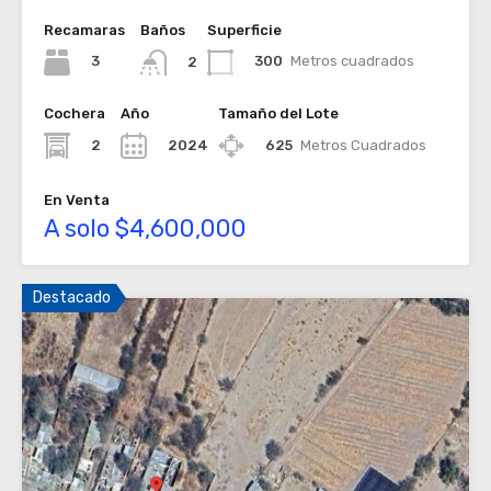
Recamaras
Baños
Superficie
3
300
Metros cuadrados
2
Cochera
Año
Tamaño del Lote
2
2024
625
Metros Cuadrados
En Venta
A solo $4,600,000
Destacado