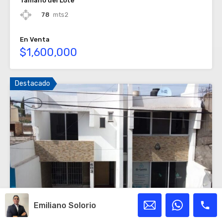
Tamaño del Lote
78
mts2
En Venta
$1,600,000
Destacado
Emiliano Solorio