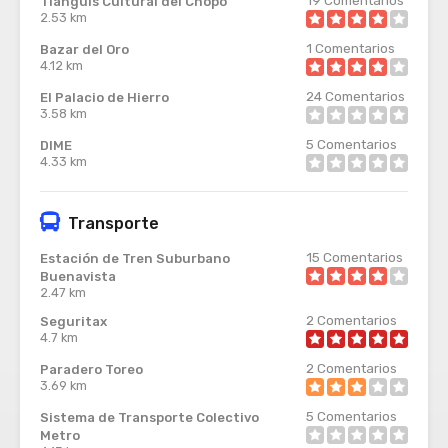
Tianguis Cultural del Chopo
2.53 km
1
Comentarios
Bazar del Oro
4.12 km
24
Comentarios
El Palacio de Hierro
3.58 km
5
Comentarios
DIME
4.33 km
Transporte
15
Comentarios
Estación de Tren Suburbano
Buenavista
2.47 km
2
Comentarios
Seguritax
4.7 km
2
Comentarios
Paradero Toreo
3.69 km
5
Comentarios
Sistema de Transporte Colectivo
Metro