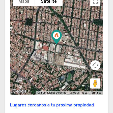
Mapa
Satélite
Términos
Combinaciones de teclas
Datos del mapa
Lugares cercanos a tu proxima propiedad