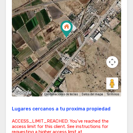
Términos
Combinaciones de teclas
Datos del mapa
Lugares cercanos a tu proxima propiedad
ACCESS_LIMIT_REACHED: You've reached the
access limit for this client. See instructions for
requesting a higher access limit at