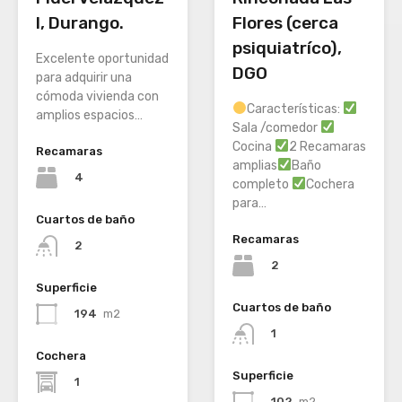
Flores (cerca
I, Durango.
psiquiatríco),
Excelente oportunidad
DGO
para adquirir una
cómoda vivienda con
Características:
amplios espacios…
Sala /comedor
Cocina
2 Recamaras
Recamaras
amplias
Baño
4
completo
Cochera
para…
Cuartos de baño
Recamaras
2
2
Superficie
Cuartos de baño
194
m2
1
Cochera
Superficie
1
102
m2