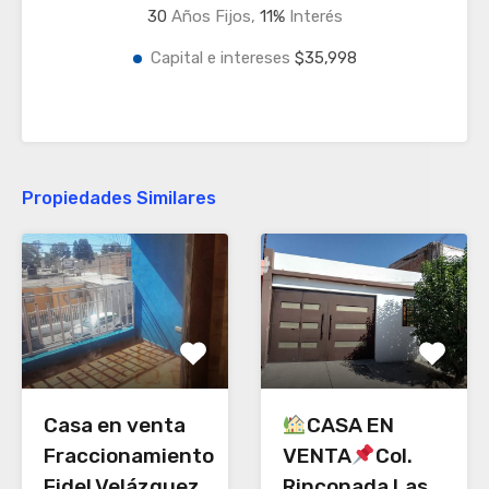
30
Años Fijos,
11
%
Interés
Capital e intereses
$35,998
Propiedades Similares
CASA EN
Casa en venta
VENTA
Col.
Fraccionamiento
Rinconada Las
Fidel Velázquez