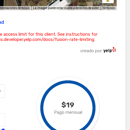
La imagen puede estar sujeta a derechos de autor
Términos
mbinaciones de teclas
ad
ess limit for this client. See instructions for
ocs.developer.yelp.com/docs/fusion-rate-limiting
creado por
$19
Pago mensual