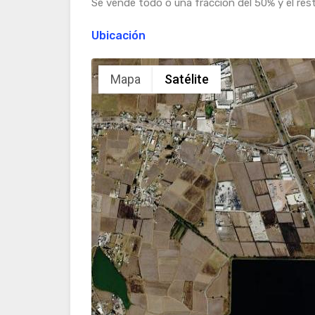
Se vende todo o una fraccion del 50% y el res
Ubicación
Mapa
Satélite