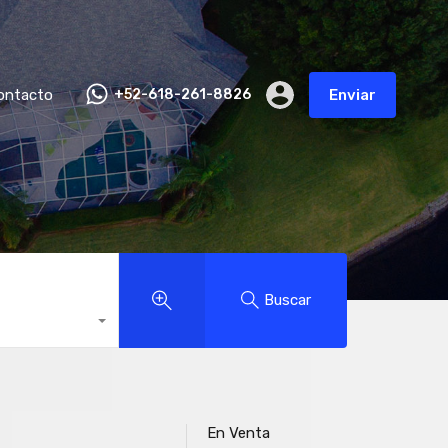
ontacto
+52-618-261-8826
Enviar
Buscar
En Venta