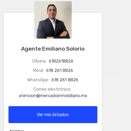
Agente Emiliano Solorio
Oficina:
6182618826
Móvil:
618 261 8826
WhatsApp:
618 261 8826
Correo electrónico:
atencion@mercadoinmobiliario.mx
Ver mis listados