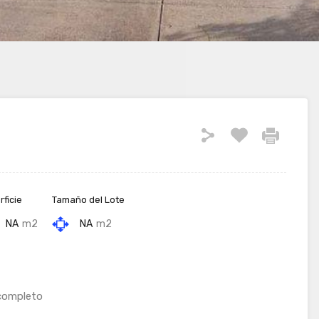
ficie
Tamaño del Lote
NA
m2
NA
m2
 completo