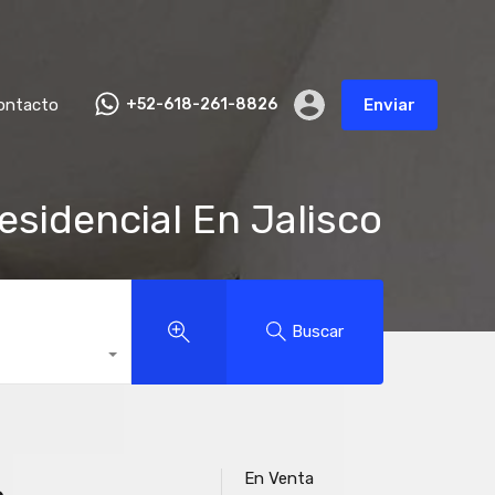
ontacto
+52-618-261-8826
Enviar
sidencial En Jalisco
Buscar
En Venta