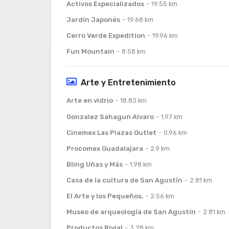
Activos Especializados
19.55 km
Jardín Japonés
19.68 km
Cerro Verde Expedition
19.96 km
Fun Mountain
8.58 km
Arte y Entretenimiento
Arte en vidrio
18.83 km
Gonzalez Sahagun Alvaro
1.97 km
Cinemex Las Plazas Outlet
0.96 km
Procomex Guadalajara
2.9 km
Bling Uñas y Más
1.98 km
Casa de la cultura de San Agustín
2.81 km
El Arte y los Pequeños,
2.56 km
Museo de arqueología de San Agustín
2.81 km
Productos Rivial
3.28 km