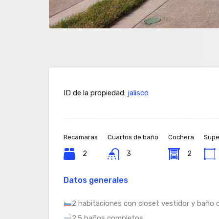
ID de la propiedad:
jalisco
Recamaras
Cuartos de baño
Cochera
Super
2
3
2
Datos generales
2 habitaciones con closet vestidor y baño
2.5 baños completos