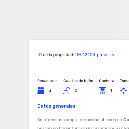
ID de la propiedad:
RH-12408-property
Recamaras
Cuartos de baño
Cochera
Tama
3
2
1
Datos generales
Se ofrece una amplia propiedad ubicada en
Co
buscan un hogar funcional con amplios espacio