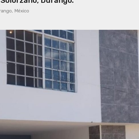
 Solorzano, Durango.
urango, México