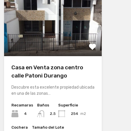
Casa en Venta zona centro
calle Patoni Durango
Descubre esta excelente propiedad ubicada
en una de las zonas…
Recamaras
Baños
Superficie
4
254
m2
2.5
Cochera
Tamaño del Lote