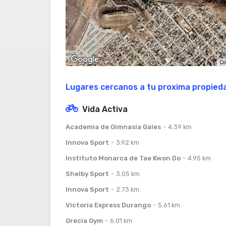
Co
Lugares cercanos a tu proxima propied
Vida Activa
Academia de Gimnasia Gales
4.39 km
Innova Sport
3.92 km
Instituto Monarca de Tae Kwon Do
4.95 km
Shelby Sport
3.05 km
Innova Sport
2.73 km
Victoria Express Durango
5.61 km
Grecia Gym
6.01 km