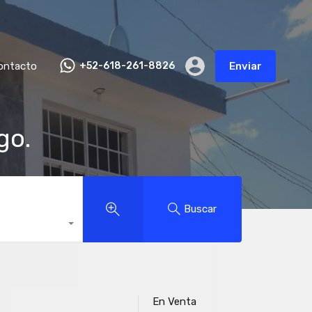
ontacto
+52-618-261-8826
Enviar
go.
Buscar
En Venta