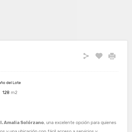
ño del Lote
128
m2
l. Amalia Solórzano
, una excelente opción para quienes
s y una ubicación con fácil acceso a servicios y