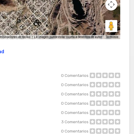
La imagen puede estar sujeta a derechos de autor
Términos
mbinaciones de teclas
ad
0
Comentarios
0
Comentarios
0
Comentarios
0
Comentarios
0
Comentarios
3
Comentarios
0
Comentarios