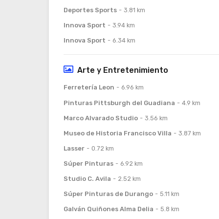
Deportes Sports
3.81 km
Innova Sport
3.94 km
Innova Sport
6.34 km
Arte y Entretenimiento
Ferretería Leon
6.96 km
Pinturas Pittsburgh del Guadiana
4.9 km
Marco Alvarado Studio
3.56 km
Museo de Historia Francisco Villa
3.87 km
Lasser
0.72 km
Súper Pinturas
6.92 km
Studio C. Avila
2.52 km
Súper Pinturas de Durango
5.11 km
Galván Quiñones Alma Delia
5.8 km