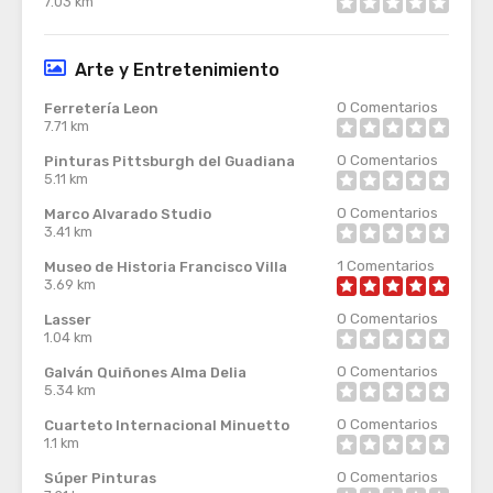
7.03 km
Arte y Entretenimiento
0
Comentarios
Ferretería Leon
7.71 km
0
Comentarios
Pinturas Pittsburgh del Guadiana
5.11 km
0
Comentarios
Marco Alvarado Studio
3.41 km
1
Comentarios
Museo de Historia Francisco Villa
3.69 km
0
Comentarios
Lasser
1.04 km
0
Comentarios
Galván Quiñones Alma Delia
5.34 km
0
Comentarios
Cuarteto Internacional Minuetto
1.1 km
0
Comentarios
Súper Pinturas