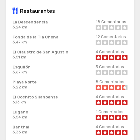
Restaurantes
18
Comentarios
La Descendencia
3.24 km
12
Comentarios
Fonda de la Tia Chona
3.47 km
4
Comentarios
El Claustro de San Agustin
3.51 km
5
Comentarios
Esquilón
3.67 km
8
Comentarios
Playa Norte
3.22 km
4
Comentarios
El Cochito Silanoense
6.13 km
1
Comentarios
Lugano
3.54 km
4
Comentarios
Banthai
3.33 km