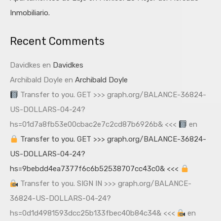
Inmobiliario.
Recent Comments
Davidkes
en
Davidkes
Archibald Doyle
en
Archibald Doyle
Transfer to you. GET >>> graph.org/BALANCE-36824-
US-DOLLARS-04-24?
hs=01d7a8fb53e00cbac2e7c2cd87b6926b& <<<
en
Transfer to you. GET >>> graph.org/BALANCE-36824-
US-DOLLARS-04-24?
hs=9bebdd4ea7377f6c6b52538707cc43c0& <<<
Transfer to you. SIGN IN >>> graph.org/BALANCE-
36824-US-DOLLARS-04-24?
hs=0d1d4981593dcc25b133fbec40b84c34& <<<
en