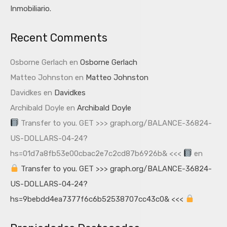
Inmobiliario.
Recent Comments
Osborne Gerlach
en
Osborne Gerlach
Matteo Johnston
en
Matteo Johnston
Davidkes
en
Davidkes
Archibald Doyle
en
Archibald Doyle
Transfer to you. GET >>> graph.org/BALANCE-36824-
US-DOLLARS-04-24?
hs=01d7a8fb53e00cbac2e7c2cd87b6926b& <<<
en
Transfer to you. GET >>> graph.org/BALANCE-36824-
US-DOLLARS-04-24?
hs=9bebdd4ea7377f6c6b52538707cc43c0& <<<