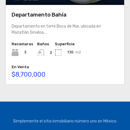
Departamento Bahía
Departamento en torre Boca de Mar, ubicada en
Mazatlán Sinaloa,…
Recamaras
Baños
Superficie
3
135
m2
2
En Venta
$8,700,000
Simplemente el sitio inmobiliario número uno en México.