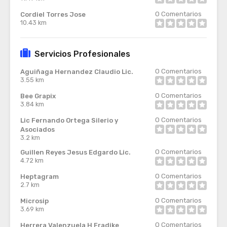
0
Comentarios
Cordiel Torres Jose
10.43 km
Servicios Profesionales
0
Comentarios
Aguiñaga Hernandez Claudio Lic.
3.55 km
0
Comentarios
Bee Grapix
3.84 km
0
Comentarios
Lic Fernando Ortega Silerio y
Asociados
3.2 km
0
Comentarios
Guillen Reyes Jesus Edgardo Lic.
4.72 km
0
Comentarios
Heptagram
2.7 km
0
Comentarios
Microsip
3.69 km
0
Comentarios
Herrera Valenzuela H Fradike