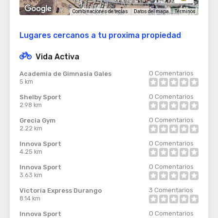
Términos
Combinaciones de teclas
Datos del mapa
Lugares cercanos a tu proxima propiedad
Vida Activa
0
Comentarios
Academia de Gimnasia Gales
5 km
0
Comentarios
Shelby Sport
2.98 km
0
Comentarios
Grecia Gym
2.22 km
0
Comentarios
Innova Sport
4.25 km
0
Comentarios
Innova Sport
3.63 km
3
Comentarios
Victoria Express Durango
8.14 km
0
Comentarios
Innova Sport