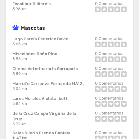
0
Comentarios
Excalibur Billiard's
3.96 km
Mascotas
0
Comentarios
Lugo García Federico David
5.65 km
0
Comentarios
Miscelánea Doña Pina
8.56 km
0
Comentarios
Clinica Veterinaria la Garrapata
3.89 km
0
Comentarios
Marrufo Carranza Fernando M.V.Z.
3.04 km
0
Comentarios
Lares Morales Violeta Ibeth
5.84 km
0
Comentarios
de la Cruz Campa Virginia de la
Cruz
5.72 km
0
Comentarios
Salas Silerio Brenda Daniela
11.47 km