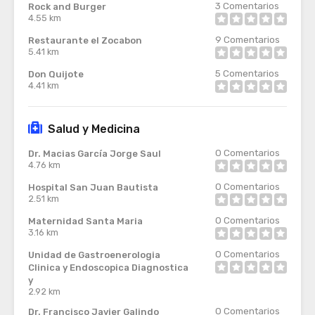
3
Comentarios
Rock and Burger
4.55 km
9
Comentarios
Restaurante el Zocabon
5.41 km
5
Comentarios
Don Quijote
4.41 km
Salud y Medicina
0
Comentarios
Dr. Macias García Jorge Saul
4.76 km
0
Comentarios
Hospital San Juan Bautista
2.51 km
0
Comentarios
Maternidad Santa Maria
3.16 km
0
Comentarios
Unidad de Gastroenerologia
Clinica y Endoscopica Diagnostica
y
2.92 km
0
Comentarios
Dr. Francisco Javier Galindo