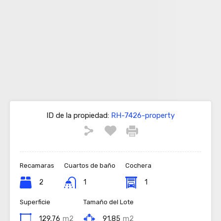
ID de la propiedad:
RH-7426-property
Recamaras
Cuartos de baño
Cochera
2
1
1
Superficie
Tamaño del Lote
129.76
m2
91.85
m2