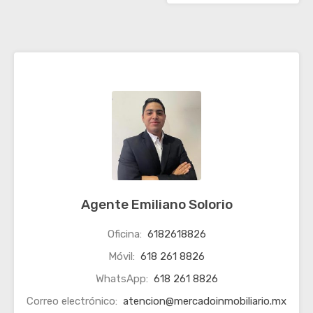
Agente Emiliano Solorio
Oficina:
6182618826
Móvil:
618 261 8826
WhatsApp:
618 261 8826
Correo electrónico:
atencion@mercadoinmobiliario.mx