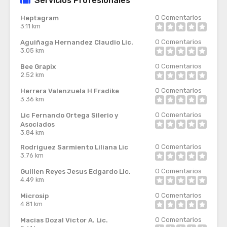
Servicios Profesionales
0
Comentarios
Heptagram
3.11 km
0
Comentarios
Aguiñaga Hernandez Claudio Lic.
3.05 km
0
Comentarios
Bee Grapix
2.52 km
0
Comentarios
Herrera Valenzuela H Fradike
3.36 km
0
Comentarios
Lic Fernando Ortega Silerio y
Asociados
3.84 km
0
Comentarios
Rodriguez Sarmiento Liliana Lic
3.76 km
0
Comentarios
Guillen Reyes Jesus Edgardo Lic.
4.49 km
0
Comentarios
Microsip
4.81 km
0
Comentarios
Macias Dozal Victor A. Lic.