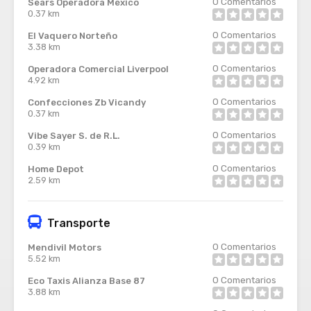
0
Comentarios
Sears Operadora México
0.37 km
0
Comentarios
El Vaquero Norteño
3.38 km
0
Comentarios
Operadora Comercial Liverpool
4.92 km
0
Comentarios
Confecciones Zb Vicandy
0.37 km
0
Comentarios
Vibe Sayer S. de R.L.
0.39 km
0
Comentarios
Home Depot
2.59 km
Transporte
0
Comentarios
Mendivil Motors
5.52 km
0
Comentarios
Eco Taxis Alianza Base 87
3.88 km