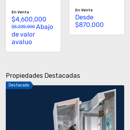
En Venta
En Venta
Desde
$4,600,000
$870,000
Abajo
$5,225,000
de valor
avaluo
Propiedades Destacadas
Destacado