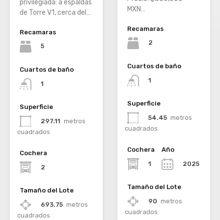
privilegiada: a espaldas
MXN…
de Torre V1, cerca del…
Recamaras
Recamaras
2
5
Cuartos de baño
Cuartos de baño
1
1
Superficie
Superficie
54.45
metros
297.11
metros
cuadrados
cuadrados
Cochera
Año
Cochera
1
2025
2
Tamaño del Lote
Tamaño del Lote
90
metros
693.75
metros
cuadrados
cuadrados