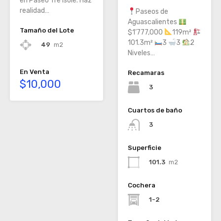
en Paseo Tre Isole. Haz
realidad…
Paseos de
Aguascalientes
Tamaño del Lote
$1’777,000
119m²
101.3m²
3
3
2
49
m2
Niveles…
En Venta
Recamaras
$10,000
3
Cuartos de baño
3
Superficie
101.3
m2
Cochera
1-2