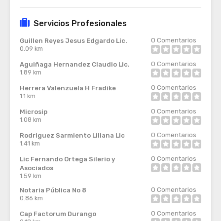
Servicios Profesionales
0
Comentarios
Guillen Reyes Jesus Edgardo Lic.
0.09 km
0
Comentarios
Aguiñaga Hernandez Claudio Lic.
1.89 km
0
Comentarios
Herrera Valenzuela H Fradike
1.1 km
0
Comentarios
Microsip
1.08 km
0
Comentarios
Rodriguez Sarmiento Liliana Lic
1.41 km
0
Comentarios
Lic Fernando Ortega Silerio y
Asociados
1.59 km
0
Comentarios
Notaria Pública No 8
0.86 km
0
Comentarios
Cap Factorum Durango