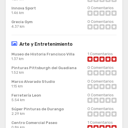
0
Comentarios
Innova Sport
1.46 km
0
Comentarios
Grecia Gym
4.37 km
Arte y Entretenimiento
1
Comentarios
Museo de Historia Francisco Villa
1.37 km
0
Comentarios
Pinturas Pittsburgh del Guadiana
1.52 km
0
Comentarios
Marco Alvarado Studio
1.15 km
0
Comentarios
Ferretería Leon
5.54 km
0
Comentarios
Súper Pinturas de Durango
2.29 km
1
Comentarios
Centro Comercial Paseo
0.86 km