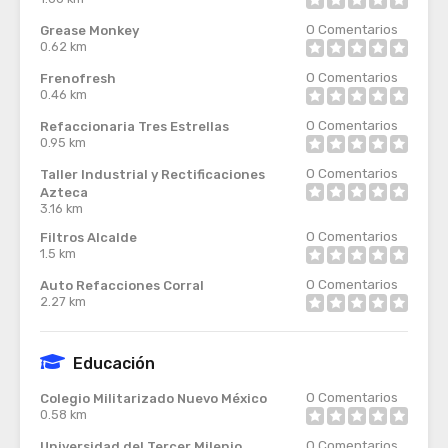
0
Comentarios
Grease Monkey
0.62 km
0
Comentarios
Frenofresh
0.46 km
0
Comentarios
Refaccionaria Tres Estrellas
0.95 km
0
Comentarios
Taller Industrial y Rectificaciones
Azteca
3.16 km
0
Comentarios
Filtros Alcalde
1.5 km
0
Comentarios
Auto Refacciones Corral
2.27 km
Educación
0
Comentarios
Colegio Militarizado Nuevo México
0.58 km
0
Comentarios
Universidad del Tercer Milenio