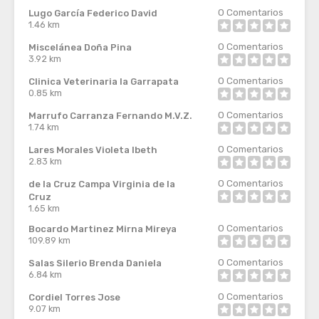
0
Comentarios
Lugo García Federico David
1.46 km
0
Comentarios
Miscelánea Doña Pina
3.92 km
0
Comentarios
Clinica Veterinaria la Garrapata
0.85 km
0
Comentarios
Marrufo Carranza Fernando M.V.Z.
1.74 km
0
Comentarios
Lares Morales Violeta Ibeth
2.83 km
0
Comentarios
de la Cruz Campa Virginia de la
Cruz
1.65 km
0
Comentarios
Bocardo Martinez Mirna Mireya
109.89 km
0
Comentarios
Salas Silerio Brenda Daniela
6.84 km
0
Comentarios
Cordiel Torres Jose
9.07 km