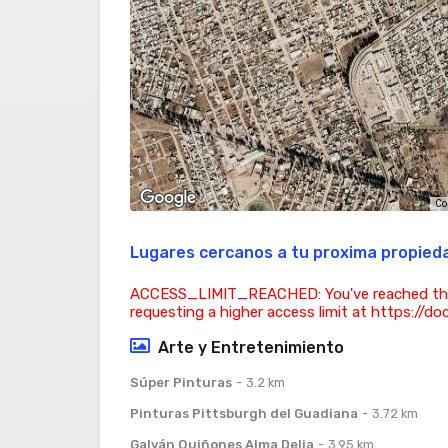
Co
Lugares cercanos a tu proxima propied
ACCESS_LIMIT_REACHED: You've reached the acc
requesting a higher access limit at https://d
Arte y Entretenimiento
Súper Pinturas
3.2 km
Pinturas Pittsburgh del Guadiana
3.72 km
Galván Quiñones Alma Delia
3.95 km