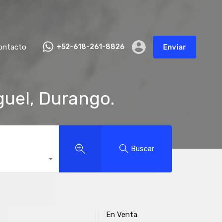
ontacto
+52-618-261-8826
Enviar
uel, Durango.
Buscar
En Venta