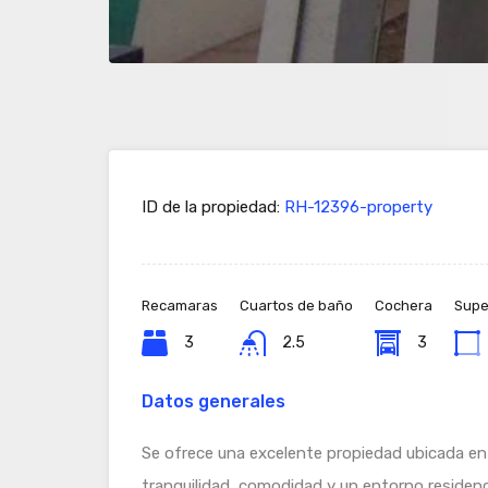
ID de la propiedad:
RH-12396-property
Recamaras
Cuartos de baño
Cochera
Super
3
2.5
3
Datos generales
Se ofrece una excelente propiedad ubicada e
tranquilidad, comodidad y un entorno residenci