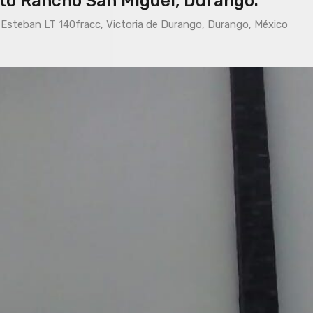
to Rancho San Miguel, Durango.
Esteban LT 140fracc, Victoria de Durango, Durango, México