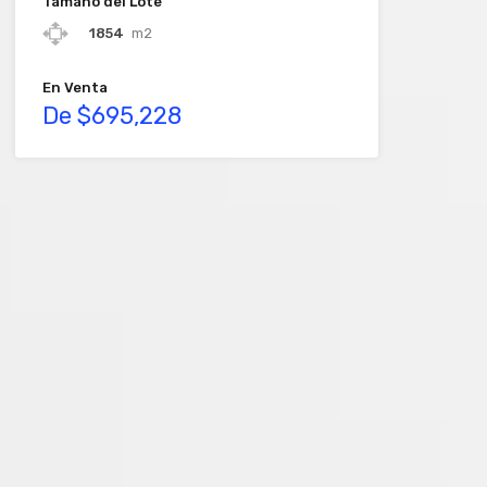
Tamaño del Lote
1854
m2
En Venta
De $695,228