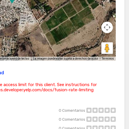
La imagen puede estar sujeta a derechos de autor
Términos
mbinaciones de teclas
ad
ess limit for this client. See instructions for
ocs.developer.yelp.com/docs/fusion-rate-limiting
0
Comentarios
0
Comentarios
0
Comentarios