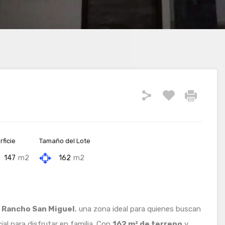
ficie
Tamaño del Lote
147
m2
162
m2
n
Rancho San Miguel
, una zona ideal para quienes buscan
al para disfrutar en familia. Con
162 m² de terreno
y