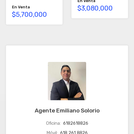
En Venta
$3,080,000
En Venta
$5,700,000
Agente Emiliano Solorio
Oficina:
6182618826
Móvil:
618 261 8826