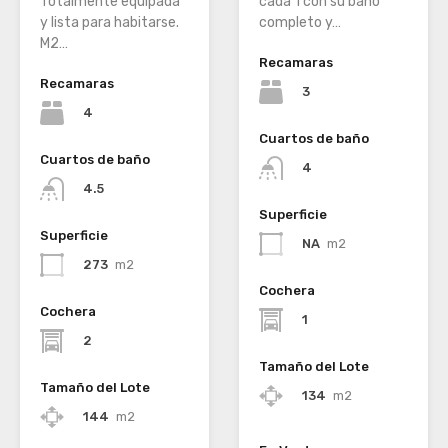
Totalmente equipada
cada 1 con su baño
y lista para habitarse.
completo y…
M2…
Recamaras
Recamaras
3
4
Cuartos de baño
Cuartos de baño
4
4.5
Superficie
Superficie
NA
m2
273
m2
Cochera
Cochera
1
2
Tamaño del Lote
Tamaño del Lote
134
m2
144
m2