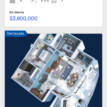
3
1
2 1/2
En Venta
$3,800,000
Destacado