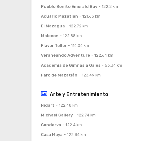
Pueblo Bonito Emerald Bay
122.2 km
Acuario Mazatlan
121.63 km
El Mazagua
122.72 km
Malecon
122.88 km
Flavor Teller
114.04 km
Veraneando Adventure
122.64 km
Academia de Gimnasia Gales
53.34 km
Faro de Mazatlán
123.49 km
Arte y Entretenimiento
Nidart
122.48 km
Michael Gallery
122.74 km
Gandarva
122.4 km
Casa Maya
122.84 km