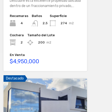
Descubre esta excelente propiedad ubicada
dentro de un fraccionamiento privado,…
Recamaras
Baños
Superficie
4
274
m2
2.5
Cochera
Tamaño del Lote
2
200
m2
En Venta
$4,950,000
Destacado