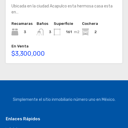
Ubicada en la ciudad Acapulco esta hermosa casa esta
en…
Recamaras
Baños
Superficie
Cochera
3
161
m2
2
3
En Venta
$3,300,000
Simplemente el sitio inmobiliario número uno en México.
Enlaces Rápidos