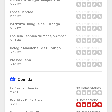
Merca Estrategia Competitiva
5.22 km
0
Comentarios
Espae Caprice
2.63 km
0
Comentarios
Isttituto Bilingüe de Durango
6.57 km
0
Comentarios
Escuela Tecnica de Manejo Ambar
5.81 km
0
Comentarios
Colegio Macdonell de Durango
3.69 km
0
Comentarios
Pie Pequeno
3.43 km
Comida
18
Comentarios
La Descendencia
2.96 km
1
Comentarios
Gorditas Doña Aleja
3.71 km
12
Comentarios