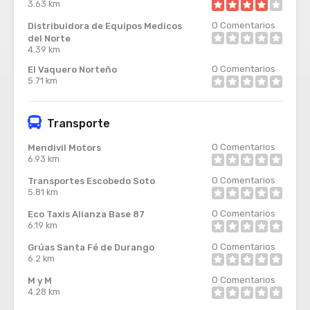
3.63 km
0
Comentarios
Distribuidora de Equipos Medicos
del Norte
4.39 km
0
Comentarios
El Vaquero Norteño
5.71 km
Transporte
0
Comentarios
Mendivil Motors
6.93 km
0
Comentarios
Transportes Escobedo Soto
5.81 km
0
Comentarios
Eco Taxis Alianza Base 87
6.19 km
0
Comentarios
Grúas Santa Fé de Durango
6.2 km
0
Comentarios
M y M
4.28 km