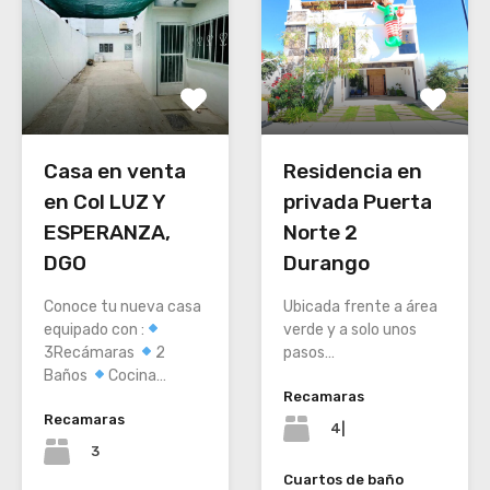
Residencia en
Casa en venta
privada Puerta
en Col LUZ Y
Norte 2
ESPERANZA,
Durango
DGO
Ubicada frente a área
Conoce tu nueva casa
verde y a solo unos
equipado con :
pasos…
3Recámaras
2
Baños
Cocina…
Recamaras
Recamaras
4|
3
Cuartos de baño