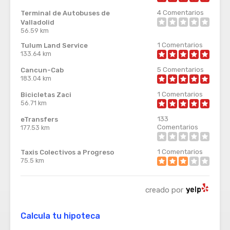
4
Comentarios
Terminal de Autobuses de
Valladolid
56.59 km
1
Comentarios
Tulum Land Service
133.64 km
5
Comentarios
Cancun-Cab
183.04 km
1
Comentarios
Bicicletas Zaci
56.71 km
133
eTransfers
Comentarios
177.53 km
1
Comentarios
Taxis Colectivos a Progreso
75.5 km
creado por
Calcula tu hipoteca