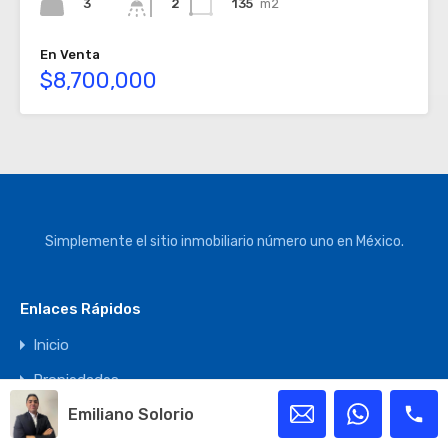
3
135
m2
2
En Venta
$8,700,000
Simplemente el sitio inmobiliario número uno en México.
Enlaces Rápidos
Inicio
Propiedades
Emiliano Solorio
Ubicaciones de los Inmuebles