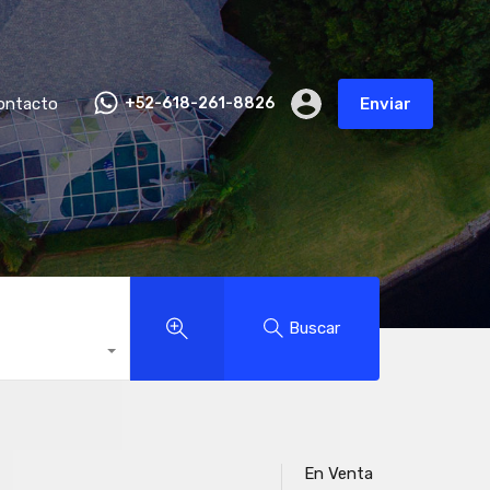
ontacto
+52-618-261-8826
Enviar
Buscar
En Venta