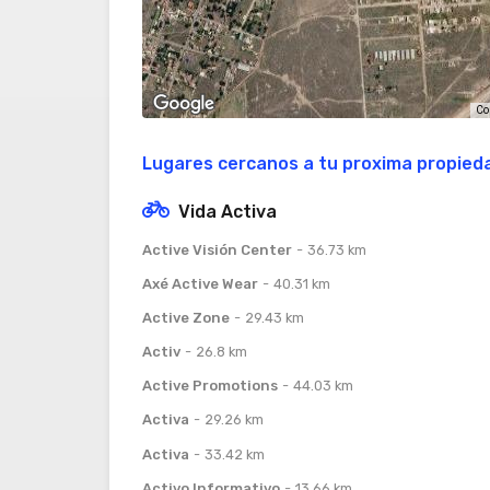
Co
Lugares cercanos a tu proxima propied
Vida Activa
Active Visión Center
36.73 km
Axé Active Wear
40.31 km
Active Zone
29.43 km
Activ
26.8 km
Active Promotions
44.03 km
Activa
29.26 km
Activa
33.42 km
Activo Informativo
13.66 km