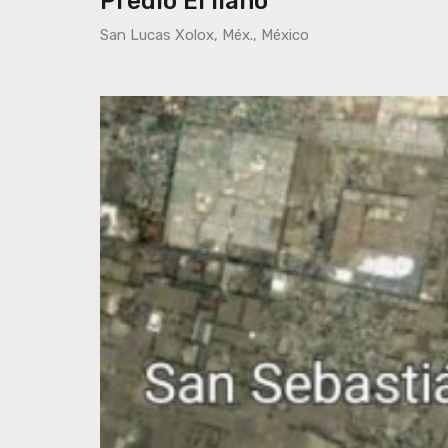
Predio El llano
San Lucas Xolox, Méx., México