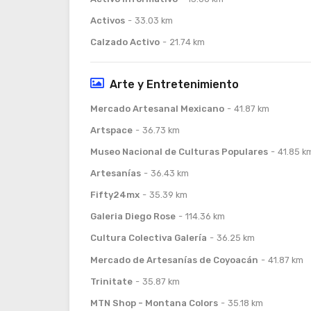
Activos
33.03 km
Calzado Activo
21.74 km
Arte y Entretenimiento
Mercado Artesanal Mexicano
41.87 km
Artspace
36.73 km
Museo Nacional de Culturas Populares
41.85 k
Artesanías
36.43 km
Fifty24mx
35.39 km
Galeria Diego Rose
114.36 km
Cultura Colectiva Galería
36.25 km
Mercado de Artesanías de Coyoacán
41.87 km
Trinitate
35.87 km
MTN Shop - Montana Colors
35.18 km