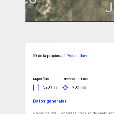
ID de la propiedad:
Predioelllano
Superficie
Tamaño del Lote
520
Has
900
Has
Datos generales
Predio de 900 Hectáreas con uso de suelo agríc