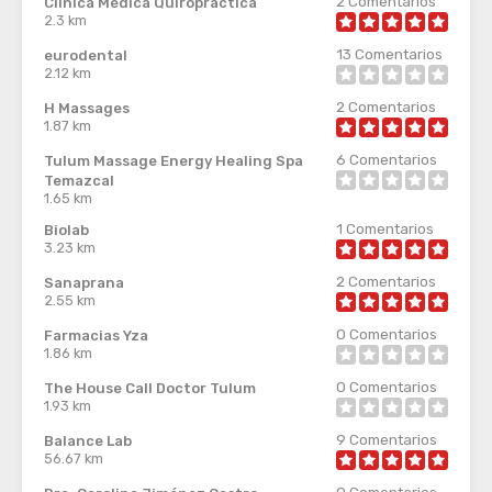
2
Comentarios
Clínica Médica Quiropráctica
2.3 km
13
Comentarios
eurodental
2.12 km
2
Comentarios
H Massages
1.87 km
6
Comentarios
Tulum Massage Energy Healing Spa
Temazcal
1.65 km
1
Comentarios
Biolab
3.23 km
2
Comentarios
Sanaprana
2.55 km
0
Comentarios
Farmacias Yza
1.86 km
0
Comentarios
The House Call Doctor Tulum
1.93 km
9
Comentarios
Balance Lab
56.67 km
0
Comentarios