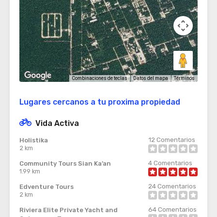
Términos
Combinaciones de teclas
Datos del mapa
Lugares cercanos a tu proxima propiedad
Vida Activa
12
Comentarios
Holistika
2 km
4
Comentarios
Community Tours Sian Ka’an
1.99 km
24
Comentarios
Edventure Tours
2 km
64
Comentarios
Riviera Elite Private Yacht and