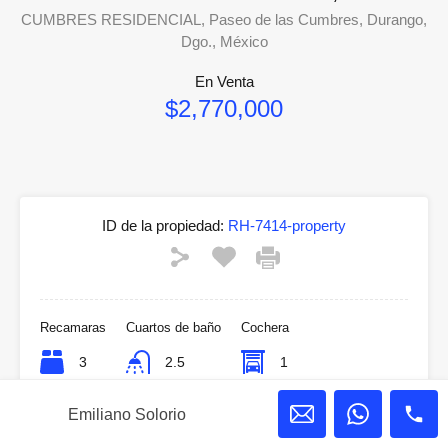
CUMBRES RESIDENCIAL, Paseo de las Cumbres, Durango,
Dgo., México
En Venta
$2,770,000
ID de la propiedad:
RH-7414-property
Recamaras
Cuartos de baño
Cochera
3
2.5
1
Superficie
Tamaño del Lote
Emiliano Solorio
128
m2
194
m2