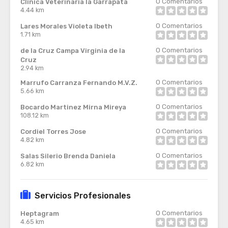
0
Comentarios
Clinica Veterinaria la Garrapata
4.44 km
0
Comentarios
Lares Morales Violeta Ibeth
1.71 km
0
Comentarios
de la Cruz Campa Virginia de la
Cruz
2.94 km
0
Comentarios
Marrufo Carranza Fernando M.V.Z.
5.66 km
0
Comentarios
Bocardo Martinez Mirna Mireya
108.12 km
0
Comentarios
Cordiel Torres Jose
4.82 km
0
Comentarios
Salas Silerio Brenda Daniela
6.82 km
Servicios Profesionales
0
Comentarios
Heptagram
4.65 km