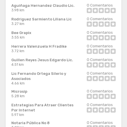
0
Comentarios
Aguiñaga Hernandez Claudio Lic.
3.98 km
0
Comentarios
Rodriguez Sarmiento Liliana Lic
3.27 km
0
Comentarios
Bee Grapix
3.55 km
0
Comentarios
Herrera Valenzuela H Fradike
3.72 km
0
Comentarios
Guillen Reyes Jesus Edgardo Lic.
4.51 km
0
Comentarios
Lic Fernando Ortega Silerio y
Asociados
4.66 km
0
Comentarios
Microsip
5.28 km
0
Comentarios
Estrategias Para Atraer Clientes
Por Internet
5.97 km
0
Comentarios
Notaria Pública No 8