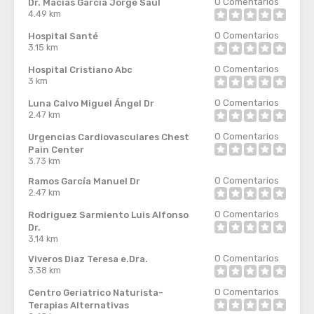
0
Comentarios
Dr. Macias García Jorge Saul
4.49 km
0
Comentarios
Hospital Santé
3.15 km
0
Comentarios
Hospital Cristiano Abc
3 km
0
Comentarios
Luna Calvo Miguel Ángel Dr
2.47 km
0
Comentarios
Urgencias Cardiovasculares Chest
Pain Center
3.73 km
0
Comentarios
Ramos García Manuel Dr
2.47 km
0
Comentarios
Rodriguez Sarmiento Luis Alfonso
Dr.
3.14 km
0
Comentarios
Viveros Diaz Teresa e.Dra.
3.38 km
0
Comentarios
Centro Geriatrico Naturista-
Terapias Alternativas