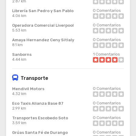
2.87 km
0
Comentarios
Librería San Pedro y San Pablo
4.06 km
0
Comentarios
Operadora Comercial Liverpool
5.53 km
0
Comentarios
Amaya Hernandez Ceny Sitlaly
8.1 km
1
Comentarios
Sanborns
4.44 km
Transporte
0
Comentarios
Mendivil Motors
4.32 km
0
Comentarios
Eco Taxis Alianza Base 87
2.99 km
0
Comentarios
Transportes Escobedo Soto
3.59 km
0
Comentarios
Grúas Santa Fé de Durango