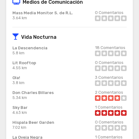
Medios de Comunicación
0
Comentarios
Mass Media Monitor S. de R.L.
3.64 km
Vida Nocturna
18
Comentarios
La Descendencia
5.8 km
0
Comentarios
Lit Rooftop
4.55 km
3
Comentarios
Ola!
3.8 km
2
Comentarios
Don Charles Billares
5.34 km
1
Comentarios
Sky Bar
4.63 km
0
Comentarios
Hispala Beer Garden
7.02 km
1
Comentarios
La Oveja Negra