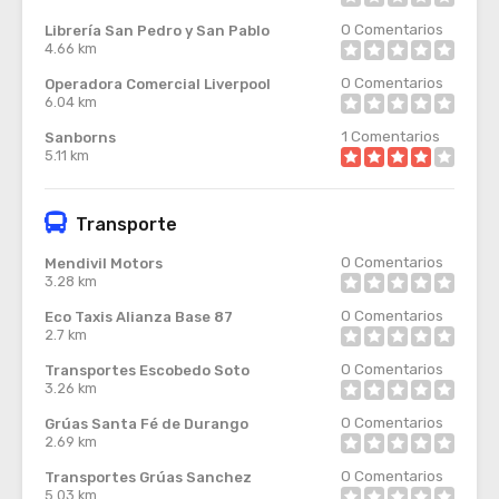
0
Comentarios
Librería San Pedro y San Pablo
4.66 km
0
Comentarios
Operadora Comercial Liverpool
6.04 km
1
Comentarios
Sanborns
5.11 km
Transporte
0
Comentarios
Mendivil Motors
3.28 km
0
Comentarios
Eco Taxis Alianza Base 87
2.7 km
0
Comentarios
Transportes Escobedo Soto
3.26 km
0
Comentarios
Grúas Santa Fé de Durango
2.69 km
0
Comentarios
Transportes Grúas Sanchez
5.03 km