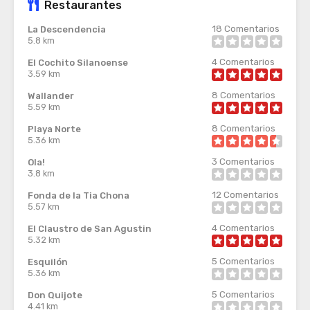
Restaurantes
18
Comentarios
La Descendencia
5.8 km
4
Comentarios
El Cochito Silanoense
3.59 km
8
Comentarios
Wallander
5.59 km
8
Comentarios
Playa Norte
5.36 km
3
Comentarios
Ola!
3.8 km
12
Comentarios
Fonda de la Tia Chona
5.57 km
4
Comentarios
El Claustro de San Agustin
5.32 km
5
Comentarios
Esquilón
5.36 km
5
Comentarios
Don Quijote
4.41 km