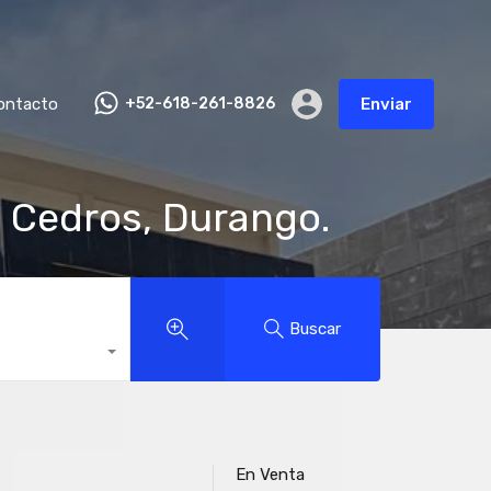
ontacto
+52-618-261-8826
Enviar
s Cedros, Durango.
Buscar
En Venta