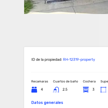
ID de la propiedad:
RH-12319-property
Recamaras
Cuartos de baño
Cochera
Super
4
2.5
3
Datos generales