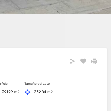
ficie
Tamaño del Lote
391.99
m2
332.84
m2