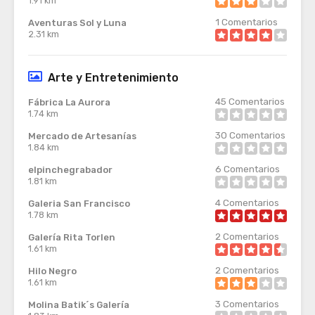
1.91 km
1
Comentarios
Aventuras Sol y Luna
2.31 km
Arte y Entretenimiento
45
Comentarios
Fábrica La Aurora
1.74 km
30
Comentarios
Mercado de Artesanías
1.84 km
6
Comentarios
elpinchegrabador
1.81 km
4
Comentarios
Galeria San Francisco
1.78 km
2
Comentarios
Galería Rita Torlen
1.61 km
2
Comentarios
Hilo Negro
1.61 km
3
Comentarios
Molina Batik´s Galería