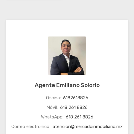
Agente Emiliano Solorio
Oficina:
6182618826
Móvil:
618 261 8826
WhatsApp:
618 261 8826
Correo electrónico:
atencion@mercadoinmobiliario.mx