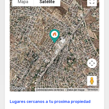
Mapa
Satélite
Términos
Combinaciones de teclas
Datos del mapa
Lugares cercanos a tu proxima propiedad