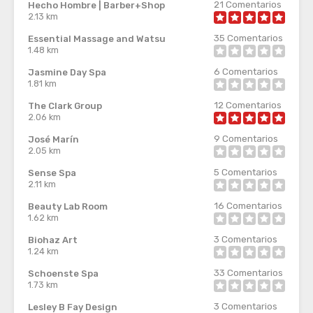
21
Comentarios
Hecho Hombre | Barber+Shop
2.13 km
35
Comentarios
Essential Massage and Watsu
1.48 km
6
Comentarios
Jasmine Day Spa
1.81 km
12
Comentarios
The Clark Group
2.06 km
9
Comentarios
José Marín
2.05 km
5
Comentarios
Sense Spa
2.11 km
16
Comentarios
Beauty Lab Room
1.62 km
3
Comentarios
Biohaz Art
1.24 km
33
Comentarios
Schoenste Spa
1.73 km
3
Comentarios
Lesley B Fay Design