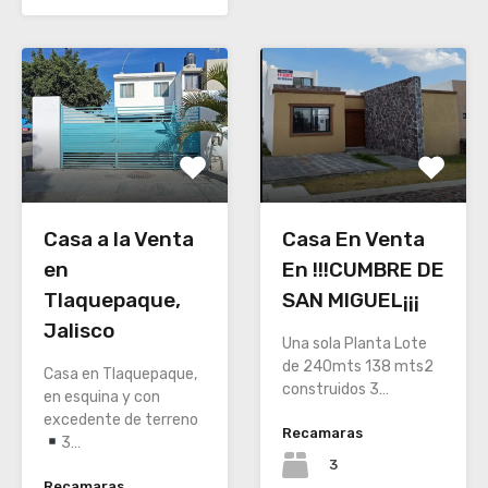
Casa a la Venta
Casa En Venta
en
En !!!CUMBRE DE
Tlaquepaque,
SAN MIGUEL¡¡¡
Jalisco
Una sola Planta Lote
de 240mts 138 mts2
Casa en Tlaquepaque,
construidos 3…
en esquina y con
excedente de terreno
Recamaras
3…
3
Recamaras