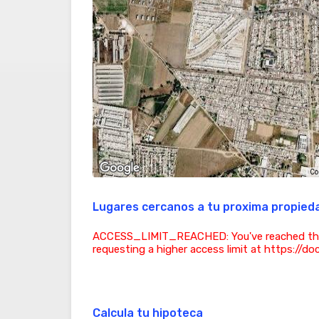
Co
Lugares cercanos a tu proxima propied
ACCESS_LIMIT_REACHED: You've reached the acc
requesting a higher access limit at https://d
Calcula tu hipoteca