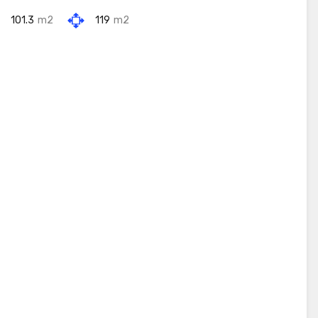
101.3
m2
119
m2