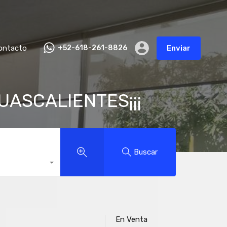
ontacto
+52-618-261-8826
Enviar
UASCALIENTES¡¡¡
Buscar
En Venta