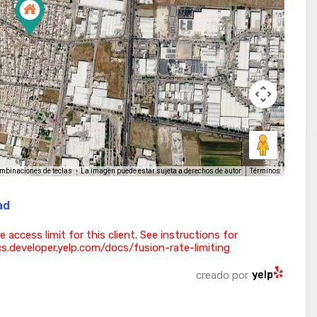
La imagen puede estar sujeta a derechos de autor
Términos
mbinaciones de teclas
ad
ess limit for this client. See instructions for
ocs.developer.yelp.com/docs/fusion-rate-limiting
creado por