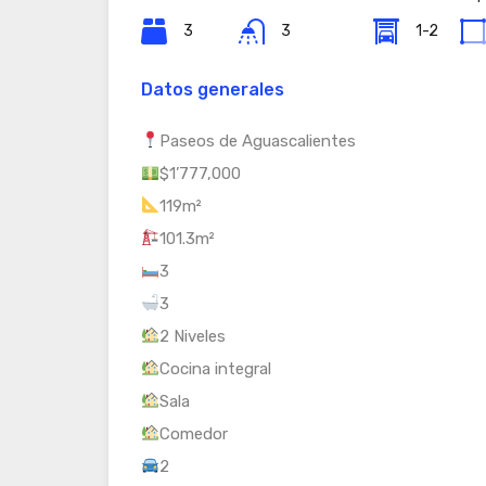
3
3
1-2
Datos generales
Paseos de Aguascalientes
$1’777,000
119m²
101.3m²
3
3
2 Niveles
Cocina integral
Sala
Comedor
2