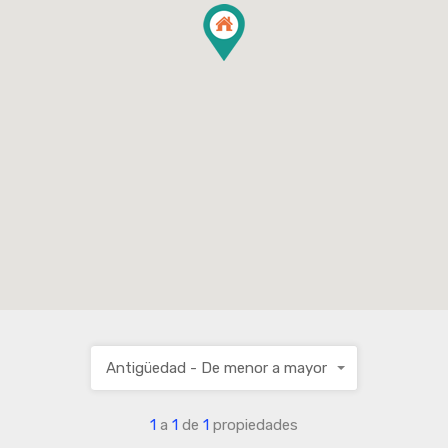
Antigüedad - De menor a mayor
1
a
1
de
1
propiedades