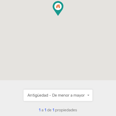
Antigüedad - De menor a mayor
1
a
1
de
1
propiedades