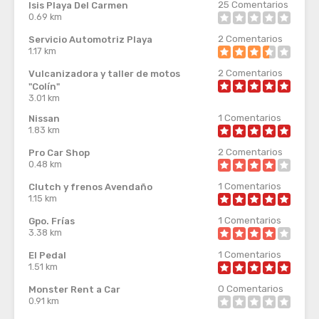
25
Comentarios
Isis Playa Del Carmen
0.69 km
2
Comentarios
Servicio Automotriz Playa
1.17 km
2
Comentarios
Vulcanizadora y taller de motos
"Colín"
3.01 km
1
Comentarios
Nissan
1.83 km
2
Comentarios
Pro Car Shop
0.48 km
1
Comentarios
Clutch y frenos Avendaño
1.15 km
1
Comentarios
Gpo. Frías
3.38 km
1
Comentarios
El Pedal
1.51 km
0
Comentarios
Monster Rent a Car
0.91 km