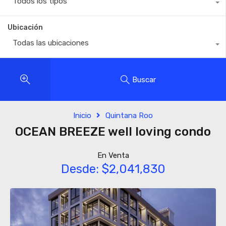
Todos los tipos
Ubicación
Todas las ubicaciones
Buscar
Inicio
Quintana Roo
OCEAN BREEZE well loving condo
En Venta
Desde: $2,041,830