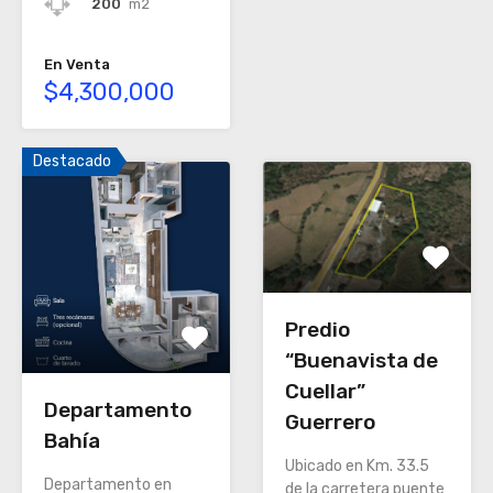
200
m2
En Venta
$4,300,000
Destacado
Predio
“Buenavista de
Cuellar”
Departamento
Guerrero
Bahía
Ubicado en Km. 33.5
Departamento en
de la carretera puente