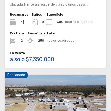
Ubicada frente a área verde y a solo unos pasos…
Recamaras
Baños
Superficie
4|
380
metros cuadrados
5
Cochera
Tamaño del Lote
2
250
metros cuadrados
En Venta
a solo $7,350,000
Destacado