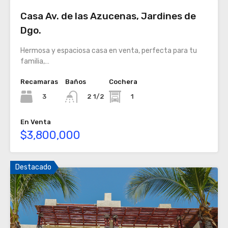
Casa Av. de las Azucenas, Jardines de
Dgo.
Hermosa y espaciosa casa en venta, perfecta para tu
familia,…
Recamaras
Baños
Cochera
3
1
2 1/2
En Venta
$3,800,000
Destacado