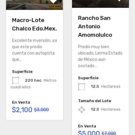
Rancho San
Macro-Lote
Antonio
Chalco Edo.Mex.
Amomolulco
Excelente inversión, ya
Predio muy bien
que este predio
ubicado, Lerma Estado
cuenta con autopista
de México aun
que…
costado…
Superficie
Superficie
220 hec
Metros
12.5
Hectareas
cuadrados
Tamaño del Lote
En Venta
$2,100
$3,000
12.5
Hectareas
En Venta
$5,000
$7,000