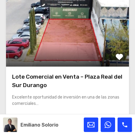
Lote Comercial en Venta – Plaza Real del
Sur Durango
Excelente oportunidad de inversión en una de las zonas
comerciales…
Tamaño del Lote
Emiliano Solorio
315
Metros cuadrados