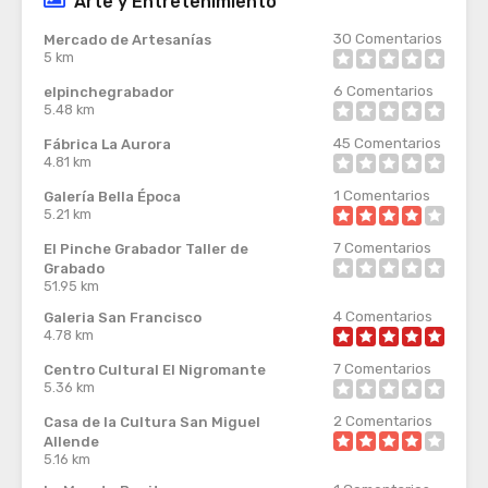
Arte y Entretenimiento
30
Comentarios
Mercado de Artesanías
5 km
6
Comentarios
elpinchegrabador
5.48 km
45
Comentarios
Fábrica La Aurora
4.81 km
1
Comentarios
Galería Bella Época
5.21 km
7
Comentarios
El Pinche Grabador Taller de
Grabado
51.95 km
4
Comentarios
Galeria San Francisco
4.78 km
7
Comentarios
Centro Cultural El Nigromante
5.36 km
2
Comentarios
Casa de la Cultura San Miguel
Allende
5.16 km