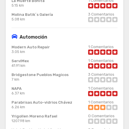
1
Comentarios
La Muerte Bonita
5.15 km
3
Comentarios
Molina Batik´s Galería
5.08 km
Automoción
1
Comentarios
Modern Auto Repair
3.05 km
1
Comentarios
ServiMex
41.91 km
3
Comentarios
Bridgestone Pueblos Magicos
7 km
1
Comentarios
NAPA
6.37 km
1
Comentarios
Parabrisas Auto-vidrios Chávez
6.26 km
0
Comentarios
Yrigollen Moreno Rafael
1207.98 km