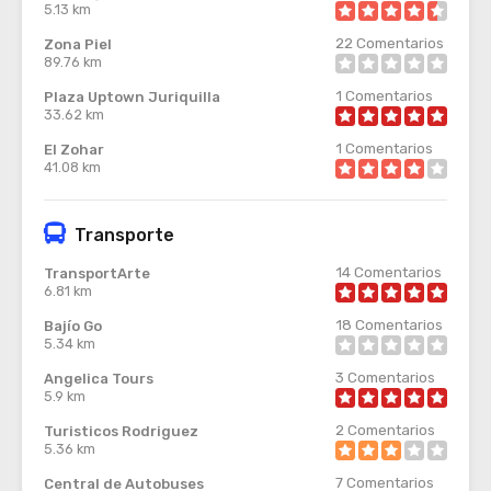
5.13 km
22
Comentarios
Zona Piel
89.76 km
1
Comentarios
Plaza Uptown Juriquilla
33.62 km
1
Comentarios
El Zohar
41.08 km
Transporte
14
Comentarios
TransportArte
6.81 km
18
Comentarios
Bajío Go
5.34 km
3
Comentarios
Angelica Tours
5.9 km
2
Comentarios
Turisticos Rodriguez
5.36 km
7
Comentarios
Central de Autobuses