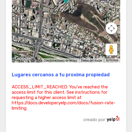
Términos
Combinaciones de teclas
Datos del mapa
Lugares cercanos a tu proxima propiedad
ACCESS_LIMIT_REACHED: You've reached the
access limit for this client. See instructions for
requesting a higher access limit at
https://docs.developer.yelp.com/docs/fusion-rate-
limiting
creado por