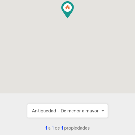
Antigüedad - De menor a mayor
1
a
1
de
1
propiedades