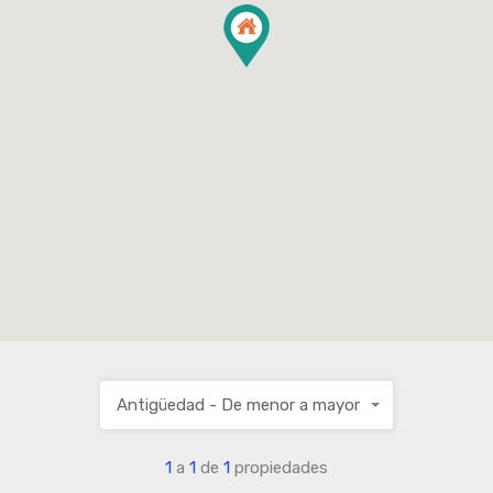
Antigüedad - De menor a mayor
1
a
1
de
1
propiedades