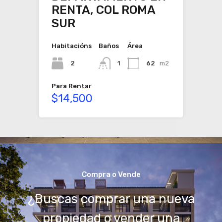
RENTA, COL ROMA
SUR
Habitacións
Baños
Área
2
1
62
m2
Para Rentar
$14,500
Compra o Vende
¿Buscas comprar una nueva
propiedad o vender una