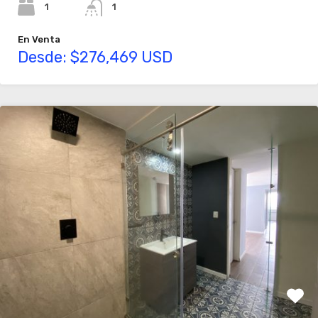
1
1
En Venta
Desde: $276,469 USD