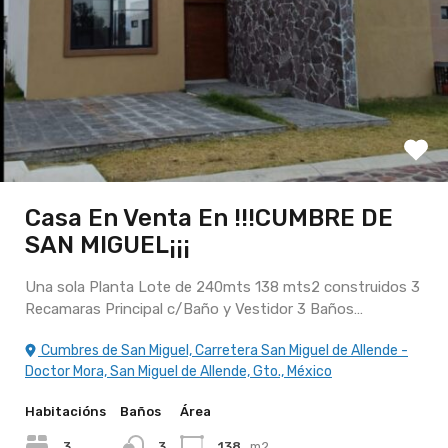
Casa En Venta En !!!CUMBRE DE
SAN MIGUEL¡¡¡
Una sola Planta Lote de 240mts 138 mts2 construidos 3
Recamaras Principal c/Baño y Vestidor 3 Baños…
Cumbres de San Miguel, Carretera San Miguel de Allende -
Doctor Mora, San Miguel de Allende, Gto., México
Habitacións
Baños
Área
3
3
138
m2