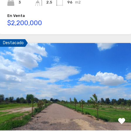
3
2.5
96
m2
En Venta
$2,200,000
Destacado