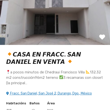
𝘾𝘼𝙎𝘼 𝙀𝙉 𝙁𝙍𝘼𝘾𝘾. 𝙎𝘼𝙉
𝘿𝘼𝙉𝙄𝙀𝙇 𝙀𝙉 𝙑𝙀𝙉𝙏𝘼
a pocos minutos de Chedraui Francisco Villa
132.32
m2 construcción96m2 terreno
3 recamaras con closet
(la principal…
Fracc. San Daniel, San José 2, Durango, Dgo., México
Habitacións
Baños
Área