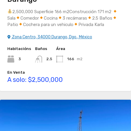
2,500,000 Superficie 166 m2Construcción 171 m2
Sala
Comedor
Cocina
3 recámaras
2.5 Baños
Patio
Cochera para un vehiculo
Privada Karla
Zona Centro, 34000 Durango, Dgo., México
Habitacións
Baños
Área
3
2.5
166
m2
En Venta
A solo: $2,500,000